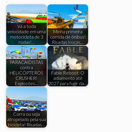
.
Vá a toda
velocidade em uma
Minha primeira
motocicleta de 3
corrida de ônibus!
rodas!…
Risadas loucas…
PARACAIDISTAS
contra
HELICÓPTEROS
Fable Reboot: O
CRUSHER!
adiamento até
Explosões…
2027 para fugir da…
Corra ou seja
atropelado pela sua
bicicleta! Risadas…