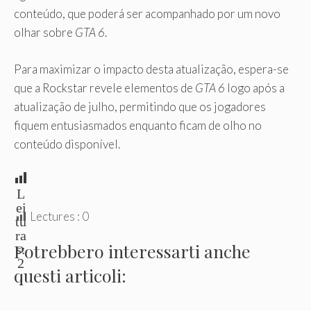
conteúdo, que poderá ser acompanhado por um novo
olhar sobre
GTA 6
.
Para maximizar o impacto desta atualização, espera-se
que a Rockstar revele elementos de
GTA 6
logo após a
atualização de julho, permitindo que os jogadores
fiquem entusiasmados enquanto ficam de olho no
conteúdo disponível.
L
ei
Lectures :
0
tu
ra
Potrebbero interessarti anche
s:
2
questi articoli: