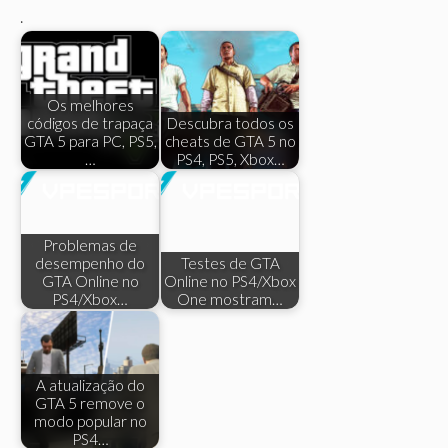
.
Os melhores
códigos de trapaça
Descubra todos os
GTA 5 para PC, PS5,
cheats de GTA 5 no
…
PS4, PS5, Xbox…
Problemas de
desempenho do
Testes de GTA
GTA Online no
Online no PS4/Xbox
PS4/Xbox…
One mostram…
A atualização do
GTA 5 remove o
modo popular no
PS4…