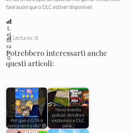
fase assim que o DLC estiver disponível.
L
ei
Lectures :
8
tu
ra
Potrebbero interessarti anche
s:
0
questi articoli:
.
Novo evento
policial: detalhes
Por que o GTA 6
exclusivos e DLC
nunca verá o dia? 😔
para…