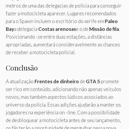
metros de uma das delegacias de polícia para conseguir
fazer a motocicleta aparecer. Lugares recomendados
para o Spawn incluem o escritório do xerife em
Paleo
Bay
a delegacia
Costas arenosas
e o de
Missão de fila
.
Posicionando -se entre duas estações, a distâncias
apropriadas, aumentará consideravelmente as chances
de receber a motocicleta policial.
Conclusão
A atualização
Frentes de dinheiro
de
GTA 5
promete
ser rico em conteúdo, adicionando não apenas veículos
novos, mas também aspectos lúdicos associados ao
universo da polícia. Essas adições ajudarão a manter os
jogadores na experiência on -line. Com a possibilidade
de desbloquear a motocicleta antes de seu lançamento,
os fãs terão a oportunidade de mergulhar nessa nova