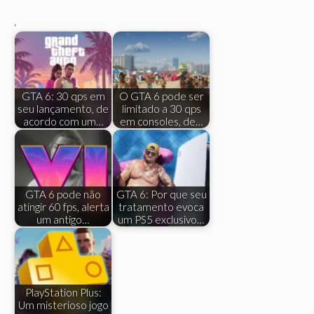
.
GTA 6: 30 qps em
O GTA 6 pode ser
seu lançamento, de
limitado a 30 qps
acordo com um…
em consoles, de…
GTA 6 pode não
GTA 6: Por que seu
atingir 60 fps, alerta
tratamento evoca
um antigo…
um PS5 exclusivo…
PlayStation Plus:
Um misterioso jogo