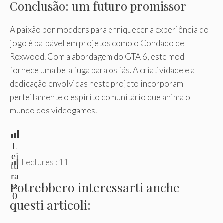
Conclusão: um futuro promissor
A paixão por modders para enriquecer a experiência do
jogo é palpável em projetos como o Condado de
Roxwood. Com a abordagem do GTA 6, este mod
fornece uma bela fuga para os fãs. A criatividade e a
dedicação envolvidas neste projeto incorporam
perfeitamente o espírito comunitário que anima o
mundo dos videogames.
L
ei
Lectures :
11
tu
ra
Potrebbero interessarti anche
s:
0
questi articoli: