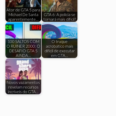
Ator de GTA 5 para
Michael De Santa
GTA 6: A polícia se
aparentemente…
tornará mais difícil?
100 SALTOS COM
O truque
O RUINER 2000: O
acrobático mais
DESAFIO GTA 5
difícil de executar
AINDA…
em GTA…
Novos vazamentos
revelam recursos
incríveis do GTA…