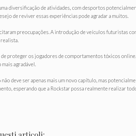
uma diversificação de atividades, com desportos potencialmen
esejo de reviver essas experiências pode agradar a muitos.
citaram preocupações. A introdução de veículos futuristas c
realista.
 de proteger os jogadores de comportamentos tóxicos online.
o mais agradável.
 não deve ser apenas mais um novo capítulo, mas potencialmen
ento, esperando que a Rockstar possa realmente realizar tod
esti articoli: