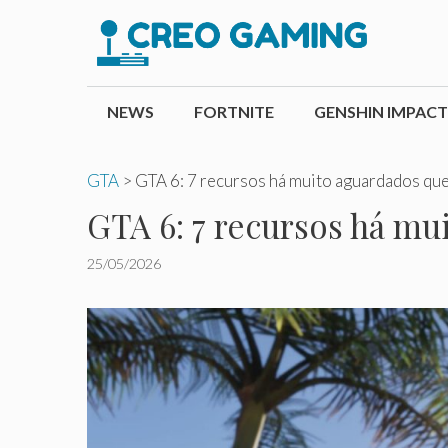
Pular
para
o
conteúdo
NEWS
FORTNITE
GENSHIN IMPACT
GTA
>
GTA 6: 7 recursos há muito aguardados qu
GTA 6: 7 recursos há m
25/05/2026