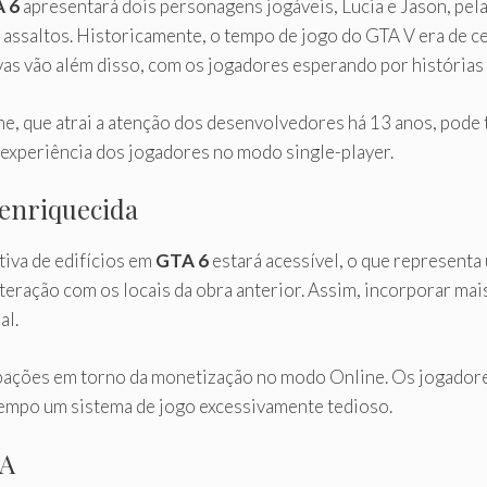
 6
apresentará dois personagens jogáveis, Lucia e Jason, pel
s assaltos. Historicamente, o tempo de jogo do GTA V era de 
vas vão além disso, com os jogadores esperando por histórias
ne, que atrai a atenção dos desenvolvedores há 13 anos, pode 
experiência dos jogadores no modo single-player.
enriquecida
iva de edifícios em
GTA 6
estará acessível, o que represent
nteração com os locais da obra anterior. Assim, incorporar ma
al.
ações em torno da monetização no modo Online. Os jogadore
tempo um sistema de jogo excessivamente tedioso.
TA