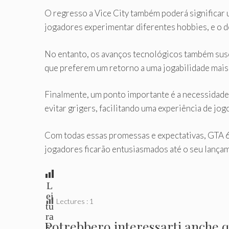
O regresso a Vice City também poderá significar 
jogadores experimentar diferentes hobbies, e o d
No entanto, os avanços tecnológicos também sus
que preferem um retorno a uma jogabilidade mais 
Finalmente, um ponto importante é a necessidade
evitar grigers, facilitando uma experiência de jog
Com todas essas promessas e expectativas, GTA 6
jogadores ficarão entusiasmados até o seu lançam
L
ei
Lectures :
1
tu
ra
Potrebbero interessarti anche qu
s: