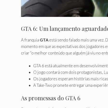
GTA 6: Um lançamento aguardad
A franquia
GTA
está sendo falado mais uma vez. 
momento em que as expectativas dos jogadores est
criar “o melhor conteúdo que alguém já viu no ent
GTA 6 está atualmente em desenvolviment
O jogo contará com dois protagonistas, Lu
Os jogadores esperam histórias mais rica
A Take-Two promete entregar uma experiên
As promessas do GTA 6