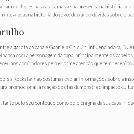
viram mulheres nas capas, mas a sua presença na história princ
 integradas na história do jogo, deixando dúvidas sobre o pa
arulho
tre a garota da capa e Gabriela Chiquin, influenciadora, DJ e
elhança com a personagem da capa, principalmente os cabelos 
adeceu aos admiradores pela enorme atenção que tem recebido.
ois a Rockstar não costuma revelar informações sobre a insp
igura promocional, a reação dos fãs demonstra o impacto cultur
 tanto pelo seu conteúdo como pelo enigma da sua capa. Fiqu