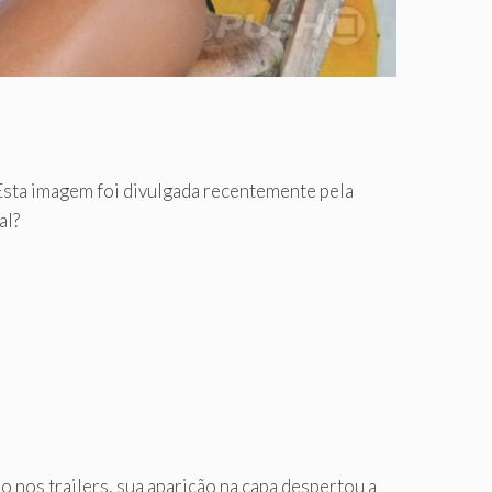
 Esta imagem foi divulgada recentemente pela
al?
 nos trailers, sua aparição na capa despertou a