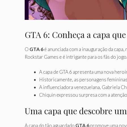
GTA 6: Conheça a capa que 
O
GTA 6
é anunciada com a inauguração da capa, 
Rockstar Games e é intrigante para os fãs do jogo
A capa de GTA 6 apresenta uma nova heroí
Historicamente, as personagens feminina
A influenciadora venezuelana, Gabriela Chi
Chiquin expressou surpresa com a atenção
Uma capa que descobre um
A capa do tão aguardado
GTA 6
promove uma nova 