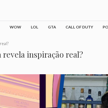
WOW
LOL
GTA
CALL OF DUTY
P
real?
 revela inspiração real?