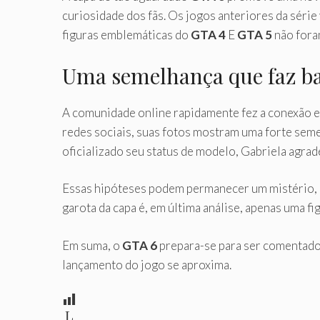
curiosidade dos fãs. Os jogos anteriores da série 
figuras emblemáticas do
GTA 4
E
GTA 5
não foram
Uma semelhança que faz b
A comunidade online rapidamente fez a conexão en
redes sociais, suas fotos mostram uma forte sem
oficializado seu status de modelo, Gabriela agr
Essas hipóteses podem permanecer um mistério, p
garota da capa é, em última análise, apenas uma f
Em suma, o
GTA 6
prepara-se para ser comentado,
lançamento do jogo se aproxima.
L