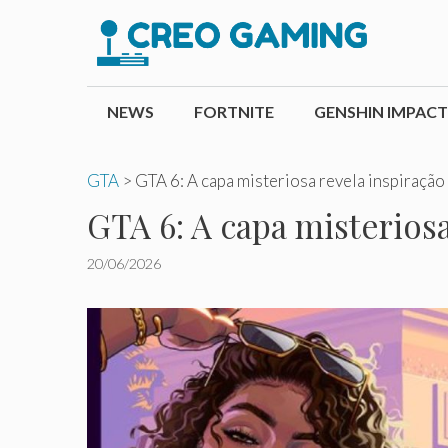
Pular
para
o
conteúdo
NEWS
FORTNITE
GENSHIN IMPACT
GTA
>
GTA 6: A capa misteriosa revela inspiração 
GTA 6: A capa misteriosa
20/06/2026