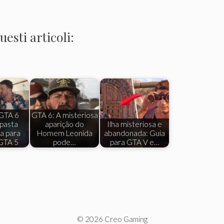
esti articoli:
 GTA 6
GTA 6: A misteriosa
pasta
aparição do
Ilha misteriosa e
a para
Homem Leonida
abandonada: Guia
 GTA 5
pode…
para GTA V e…
© 2026 Creo Gaming