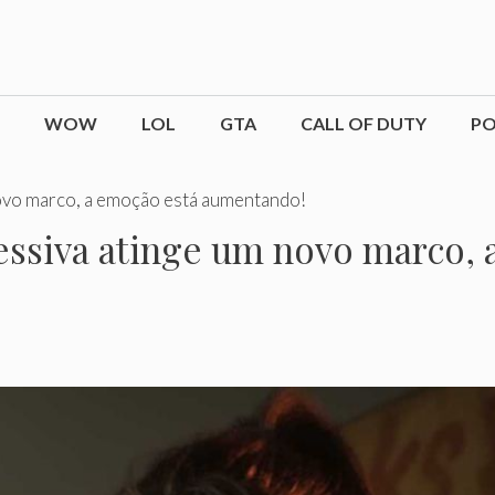
WOW
LOL
GTA
CALL OF DUTY
P
ovo marco, a emoção está aumentando!
essiva atinge um novo marco, 