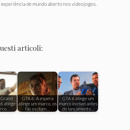
a experiência de mundo aberto nos videojogos.
esti articoli:
e Grand
GTA 6: A espera
GTA 6 atinge um
6 atinge
atinge um marco, os
marco incrível antes
arco…
fãs oscilam…
do lançamento…