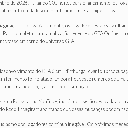
bro de 2026. Faltando 300 noites para o lançamento, os joga
cabamento cuidadoso alimenta ainda mais as expectativas.
aginação coletiva. Atualmente, os jogadores estão vasculhan
rs. Para completar, uma atualização recente do GTA Online in
 interesse em torno do universo GTA.
 de desenvolvimento do GTA 6 em Edimburgo levantou preocup
nhum ferimento foi relatado. Embora houvesse rumores de uma 
sumiram a liderança, garantindo a situação.
ts da Rockstar no YouTube, incluindo a seção dedicada aos t
s do Reddit reagiram apontando que essas mudanças podem não 
ntusiasmo dos jogadores continua inegável. Os próximos meses