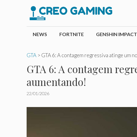
Pular
para
o
conteúdo
NEWS
FORTNITE
GENSHIN IMPACT
GTA
>
GTA 6: A contagem regressiva atinge um n
GTA 6: A contagem regr
aumentando!
22/01/2026