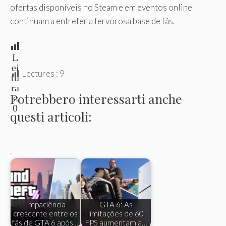
ofertas disponíveis no Steam e em eventos online
continuam a entreter a fervorosa base de fãs.
L
ei
Lectures :
9
tu
ra
Potrebbero interessarti anche
s:
0
questi articoli:
.
Impaciência
GTA 6: As
crescente entre os
limitações de 60
fãs de GTA 6 após…
FPS aumentam a…