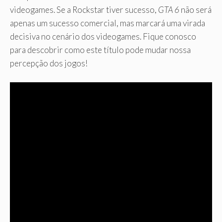
videogames. Se a Rockstar tiver sucesso,
GTA 6
não será
apenas um sucesso comercial, mas marcará uma virada
decisiva no cenário dos videogames. Fique conosco
para descobrir como este título pode mudar nossa
percepção dos jogos!