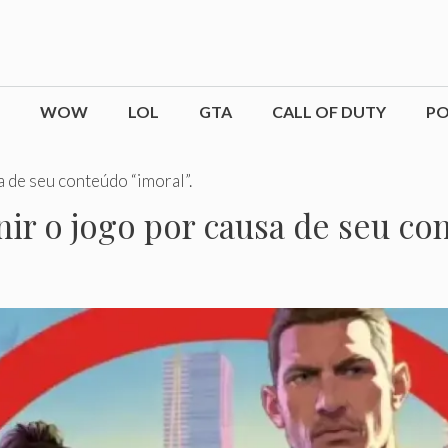
WOW
LOL
GTA
CALL OF DUTY
P
a de seu conteúdo “imoral”.
ir o jogo por causa de seu co