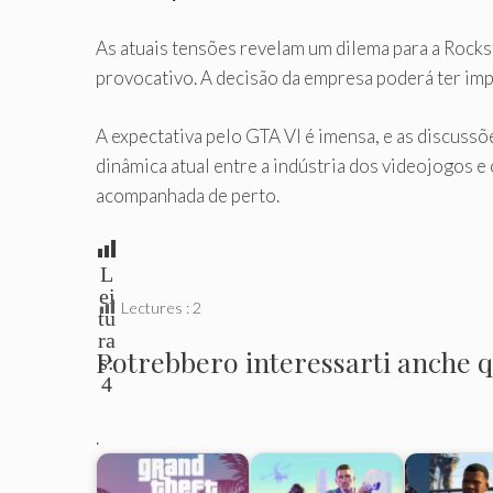
As atuais tensões revelam um dilema para a Rock
provocativo. A decisão da empresa poderá ter im
A expectativa pelo GTA VI é imensa, e as discussõ
dinâmica atual entre a indústria dos videojogos e
acompanhada de perto.
L
ei
Lectures :
2
tu
ra
Potrebbero interessarti anche qu
s:
4
.