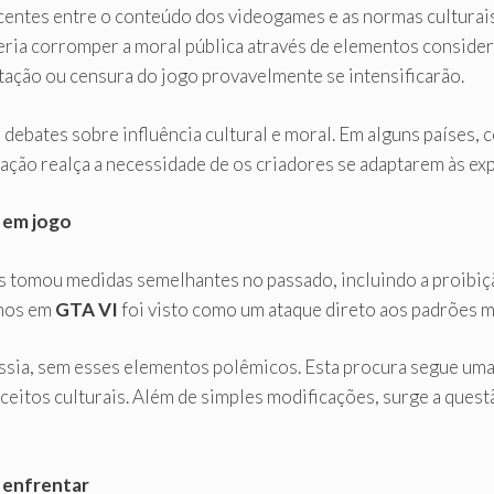
centes entre o conteúdo dos videogames e as normas culturais
ria corromper a moral pública através de elementos consid
tação ou censura do jogo provavelmente se intensificarão.
debates sobre influência cultural e moral. Em alguns países,
uação realça a necessidade de os criadores se adaptarem às ex
 em jogo
ís tomou medidas semelhantes no passado, incluindo a proibiç
inos em
GTA VI
foi visto como um ataque direto aos padrões m
ússia, sem esses elementos polêmicos. Esta procura segue uma
ceitos culturais. Além de simples modificações, surge a ques
a enfrentar