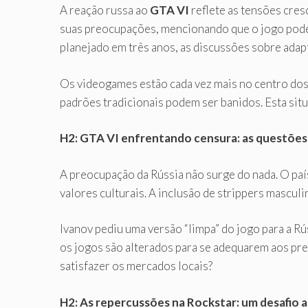
A reação russa ao
GTA VI
reflete as tensões cres
suas preocupações, mencionando que o jogo pode
planejado em três anos, as discussões sobre adap
Os videogames estão cada vez mais no centro dos 
padrões tradicionais podem ser banidos. Esta sit
H2: GTA VI enfrentando censura: as questões
A preocupação da Rússia não surge do nada. O pa
valores culturais. A inclusão de strippers mascul
Ivanov pediu uma versão “limpa” do jogo para a R
os jogos são alterados para se adequarem aos pre
satisfazer os mercados locais?
H2: As repercussões na Rockstar: um desafio 