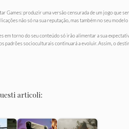
star Games: produzir uma versão censurada de um jogo que se
plicações não só na sua reputação, mas também no seu modelo
es em torno do seu conteúdo só irão alimentar a sua expectativ
 os padrões socioculturais continuará a evoluir. Assim, o dest
esti articoli: