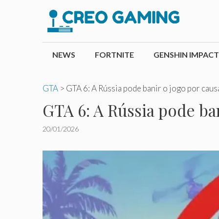
Pular
para
o
conteúdo
NEWS
FORTNITE
GENSHIN IMPACT
GTA
>
GTA 6: A Rússia pode banir o jogo por caus
GTA 6: A Rússia pode ban
20/01/2026