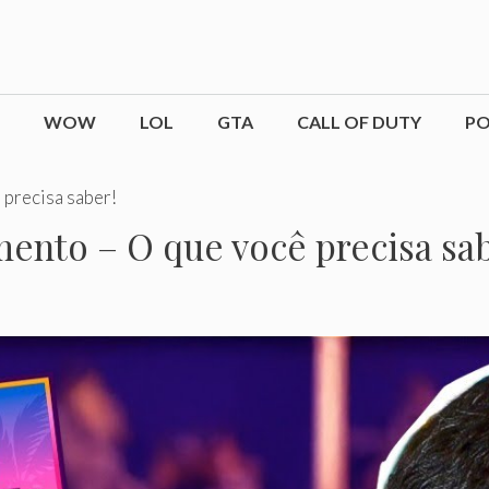
WOW
LOL
GTA
CALL OF DUTY
P
 precisa saber!
ento – O que você precisa sab