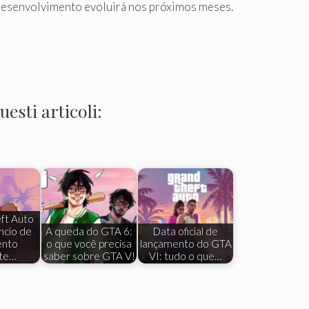
 desenvolvimento evoluirá nos próximos meses.
esti articoli:
ft Auto
ncio de
A queda do GTA 6:
Data oficial de
ento
o que você precisa
lançamento do GTA
nte…
saber sobre GTA V!
VI: tudo o que…