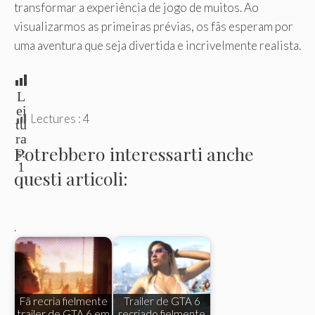
transformar a experiência de jogo de muitos. Ao
visualizarmos as primeiras prévias, os fãs esperam por
uma aventura que seja divertida e incrivelmente realista.
L
ei
Lectures :
4
tu
ra
Potrebbero interessarti anche
s:
1
questi articoli:
.
Fã recria fielmente
Trailer de GTA 6
trailer de GTA 6 em
recriado fielmente