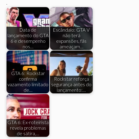
.
Data de
Escândalo: GTA V
lançamento do GTA
não terá
6 e desempenho
expansões, fãs
nos…
ameaçam…
GTA 6: Rockstar
confirma
Rockstar reforça
vazamento limitado
segurança antes do
de…
lançamento:…
GTA 6: Ex-roteirista
revela problemas
de sátira,…