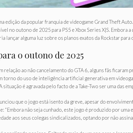
ma edição da popular franquia de videogame Grand Theft Auto
el no outono de 2025 para PS5 e Xbox Series X|S. Embora a d
ia lançar alguma luz sobre os planos exatos da Rockstar para 
ara o outono de 2025
m relação ao não cancelamento do GTA 6, alguns fãs ficaram p
 torno do uso de inteligência artificial generativa em video
. A situação é agravada pelo facto de a Take-Two ser uma das 
unciou que o jogo está isento da greve, apesar do envolvimen
se: “Embora não seja cunhado, este jogo é produzido por uma 
edade aos seus colegas sindicalizados, optando por não assina