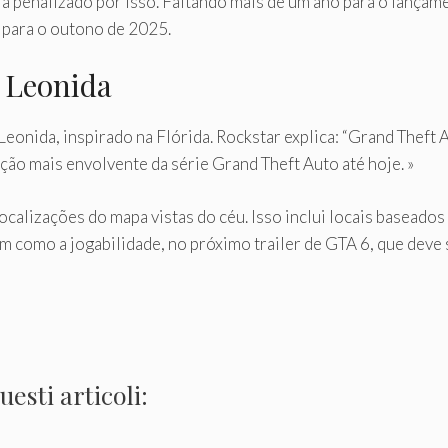
rá penalizado por isso. Faltando mais de um ano para o lançam
 para o outono de 2025.
 Leonida
Leonida, inspirado na Flórida. Rockstar explica: “Grand Theft A
ção mais envolvente da série Grand Theft Auto até hoje. »
localizações do mapa vistas do céu. Isso inclui locais baseado
como a jogabilidade, no próximo trailer de GTA 6, que deve 
esti articoli: