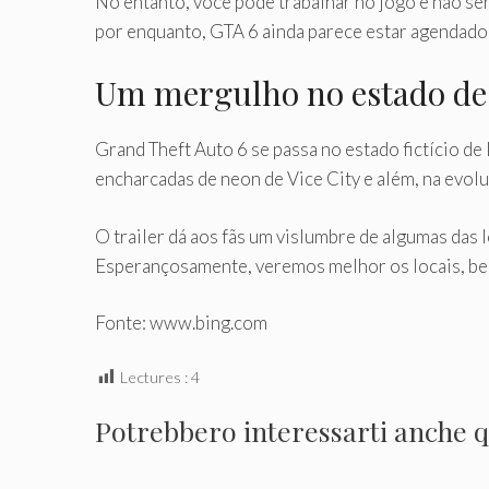
No entanto, você pode trabalhar no jogo e não se
por enquanto, GTA 6 ainda parece estar agendado
Um mergulho no estado de
Grand Theft Auto 6 se passa no estado fictício de 
encharcadas de neon de Vice City e além, na evolu
O trailer dá aos fãs um vislumbre de algumas das 
Esperançosamente, veremos melhor os locais, bem 
Fonte: www.bing.com
Lectures :
4
Potrebbero interessarti anche qu