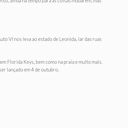
ento, ainda há tempo para as coisas mudarem, mas
uto VI nos leva ao estado de Leonida, lar das ruas
s em Florida Keys, bem como na praia e muito mais.
ser lançado em 4 de outubro.