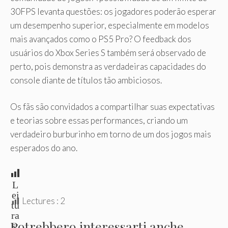
30FPS levanta questões: os jogadores poderão esperar
um desempenho superior, especialmente em modelos
mais avançados como o PS5 Pro? O feedback dos
usuários do Xbox Series S também será observado de
perto, pois demonstra as verdadeiras capacidades do
console diante de títulos tão ambiciosos.
Os fãs são convidados a compartilhar suas expectativas
e teorias sobre essas performances, criando um
verdadeiro burburinho em torno de um dos jogos mais
esperados do ano.
L
ei
Lectures :
2
tu
ra
Potrebbero interessarti anche
s: