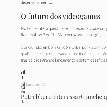
desenvolvimento.
O futuro dos videogames
No horizonte, a questão permanece: será que um
Redemption 3 ou The Witcher 4 podem surgir, mas
Concluindo, embora GTA 6 e Cyberpunk 2077 compa
qualidade. Fãs e observadores da indústria ficar
trás de cada grande lançamento existem desafios i
L
ei
Lectures :
11
tu
ra
Potrebbero interessarti anche qu
s:
0