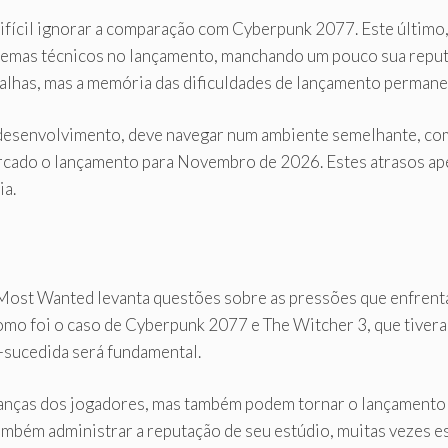
ifícil ignorar a comparação com Cyberpunk 2077. Este último
emas técnicos no lançamento, manchando um pouco sua reputaç
s falhas, mas a memória das dificuldades de lançamento permane
 desenvolvimento, deve navegar num ambiente semelhante, co
rcado o lançamento para Novembro de 2026. Estes atrasos ap
ia.
e Most Wanted levanta questões sobre as pressões que enfrent
omo foi o caso de Cyberpunk 2077 e The Witcher 3, que tivera
-sucedida será fundamental.
ranças dos jogadores, mas também podem tornar o lançamento
também administrar a reputação de seu estúdio, muitas vezes e