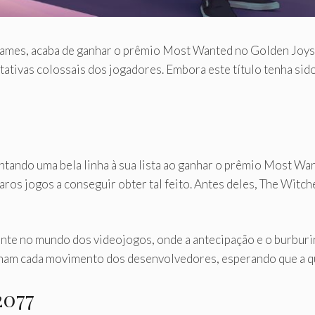
Games, acaba de ganhar o prêmio Most Wanted no Golden Joys
ctativas colossais dos jogadores. Embora este título tenha s
entando uma bela linha à sua lista ao ganhar o prêmio Most W
aros jogos a conseguir obter tal feito. Antes deles, The Wit
te no mundo dos videojogos, onde a antecipação e o burburin
inam cada movimento dos desenvolvedores, esperando que a qu
2077