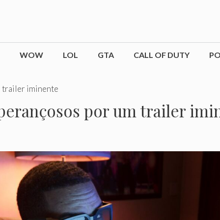
WOW
LOL
GTA
CALL OF DUTY
P
trailer iminente
perançosos por um trailer imi