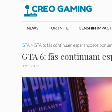
Pular
para
o
conteúdo
NEWS
FORTNITE
GENSHIN IMPACT
GTA
>
GTA 6: fãs continuam esperançosos por um 
GTA 6: fãs continuam es
09/11/2025