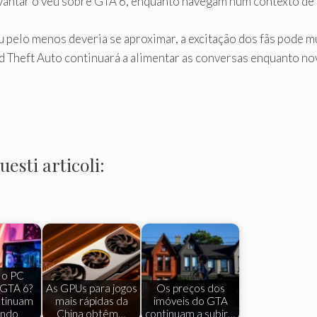
antar o véu sobre GTA 6, enquanto navegam num contexto de d
u pelo menos deveria se aproximar, a excitação dos fãs pode 
d Theft Auto continuará a alimentar as conversas enquanto 
esti articoli:
 o PC
 GTA 6?
As GPUs para jogos
Os preços dos
ntinuam
mais rápidas da
imóveis do GTA
ando
China obtêm…
continuam a subir…