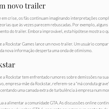
m novo trailer
e em crise, os fãs continuam imaginando interpretações compl
 teorias que às vezes parecem rebuscadas. Por exemplo, algun
ento do trailer. Embora improvável, esta hipótese mostra o qu
a Rockstar Games lance um novo trailer. Um usuário comparti
cada nova informação desperta uma onda de otimismo.
kstar
ue a Rockstar tem enfrentado rumores sobre demissões na sua
o, empresa-mãe da Rockstar, referem-se a “má conduta grave”. 
escentando uma camada extra de turbulência à empresa num mo
nua a alimentar a comunidade GTA. As discussões online cont