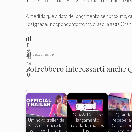
momento em que a Rockstar poderá finalmente lev
À medida que a data de lançamento se aproxima, o
resignada. Independentemente disso, a saga Gran
L
ei
Lectures :
9
tu
ra
Potrebbero interessarti anche qu
s:
0
.
GTA 6: Data de
Quando
Um novo trailer de
lançamento
receberá
GTA 6 anunciado:
revelada, mas os
Os fãs co
os fãs continuam…
fãs…
esper