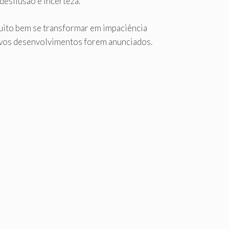
esilusão e incerteza.
muito bem se transformar em impaciência
novos desenvolvimentos forem anunciados.