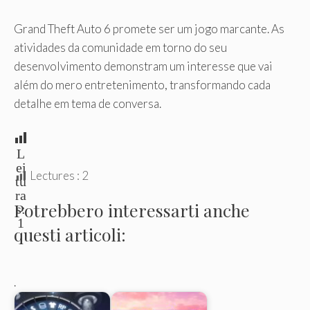
Grand Theft Auto 6 promete ser um jogo marcante. As
atividades da comunidade em torno do seu
desenvolvimento demonstram um interesse que vai
além do mero entretenimento, transformando cada
detalhe em tema de conversa.
L
ei
Lectures :
2
tu
ra
Potrebbero interessarti anche
s:
1
questi articoli:
.