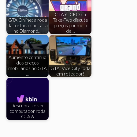
GTA 6: CEO da
GTA Online: a roda
Take-Two discute
da fortuna que falta
preços por meio
no Diamond…
de…
Aumento contínuo
dos preços
imobiliários no GTA,
GTA: Vice City roda
…
em roteador!
Descubra se seu
computador roda
GTA 6