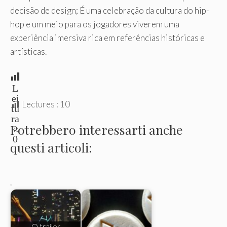
decisão de design; É uma celebração da cultura do hip-
hop e um meio para os jogadores viverem uma
experiência imersiva rica em referências históricas e
artísticas.
L
ei
Lectures :
10
tu
ra
Potrebbero interessarti anche
s:
0
questi articoli:
.
O trailer