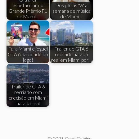
espetacular do
Dos pílulas 'Vi' à
Grande Prêmio F1
semana de música
de Miami…
de Miami…
Fui a Miami e joguei
Trailer de GTA 6
GTA 6 na cidade do
recriado na vida
jogo!
real em Miami por…
Trailer de GTA 6
recriado com
precisão em Miami
na vida real
© 2026 Creo Gaming