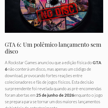
GTA 6: Um polêmico lançamento sem
disco
A Rockstar Games anunciou que a edição física do
GTA
6
não conterá um disco, mas apenas um código de
download, provocando fortes reações entre
colecionadores e fãs de jogos físicos. Esta decisão
surpreendente foi revelada quando as pré-encomendas
foram abertas em
25 de junho de 2026
enquanto o jogo
se prepara para se tornar um dos maiores lançamentos