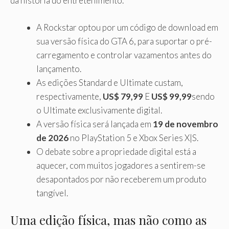
da história do entretenimento.
A Rockstar optou por um código de download em
sua versão física do GTA 6, para suportar o pré-
carregamento e controlar vazamentos antes do
lançamento.
As edições Standard e Ultimate custam,
respectivamente,
US$ 79,99
E
US$ 99,99
sendo
o Ultimate exclusivamente digital.
A versão física será lançada em
19 de novembro
de 2026
no PlayStation 5 e Xbox Series X|S.
O debate sobre a propriedade digital está a
aquecer, com muitos jogadores a sentirem-se
desapontados por não receberem um produto
tangível.
Uma edição física, mas não como as