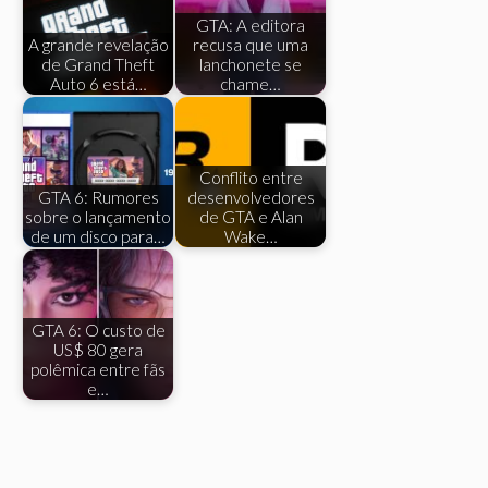
GTA: A editora
A grande revelação
recusa que uma
de Grand Theft
lanchonete se
Auto 6 está…
chame…
Conflito entre
GTA 6: Rumores
desenvolvedores
sobre o lançamento
de GTA e Alan
de um disco para…
Wake…
GTA 6: O custo de
US$ 80 gera
polêmica entre fãs
e…