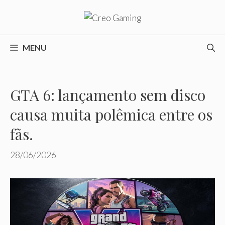
Pular
para
o
conteúdo
MENU
GTA 6: lançamento sem disco
causa muita polêmica entre os
fãs.
28/06/2026