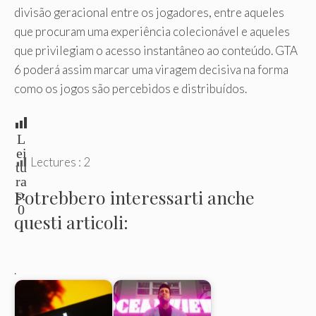
divisão geracional entre os jogadores, entre aqueles
que procuram uma experiência colecionável e aqueles
que privilegiam o acesso instantâneo ao conteúdo. GTA
6 poderá assim marcar uma viragem decisiva na forma
como os jogos são percebidos e distribuídos.
L
ei
Lectures :
2
tu
ra
Potrebbero interessarti anche
s:
0
questi articoli:
.