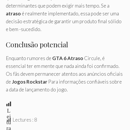
determinantes que podem exigir mais tempo. Se a
atraso
é realmente implementado, essa pode ser uma
decisão estratégica de garantir um produto final sólido
e bem -sucedido.
Conclusão potencial
Enquanto rumores de
GTA 6 Atraso
Circule, é
essencial ter em mente que nada ainda foi confirmado.
Os fãs devem permanecer atentos aos anúncios oficiais
de
Jogos Rockstar
Para informações confiáveis sobre
a data de lançamento do jogo.
L
ei
Lectures :
8
tu
ra