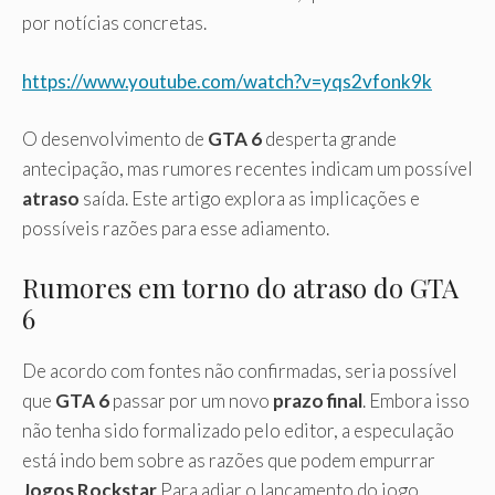
por notícias concretas.
https://www.youtube.com/watch?v=yqs2vfonk9k
O desenvolvimento de
GTA 6
desperta grande
antecipação, mas rumores recentes indicam um possível
atraso
saída. Este artigo explora as implicações e
possíveis razões para esse adiamento.
Rumores em torno do atraso do GTA
6
De acordo com fontes não confirmadas, seria possível
que
GTA 6
passar por um novo
prazo final
. Embora isso
não tenha sido formalizado pelo editor, a especulação
está indo bem sobre as razões que podem empurrar
Jogos Rockstar
Para adiar o lançamento do jogo