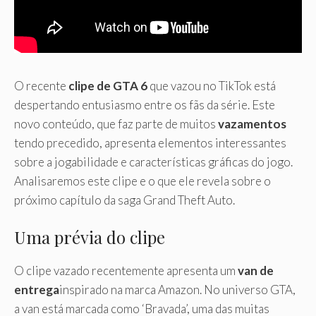
O recente
clipe de GTA 6
que vazou no TikTok está
despertando entusiasmo entre os fãs da série. Este
novo conteúdo, que faz parte de muitos
vazamentos
tendo precedido, apresenta elementos interessantes
sobre a jogabilidade e características gráficas do jogo.
Analisaremos este clipe e o que ele revela sobre o
próximo capítulo da saga Grand Theft Auto.
Uma prévia do clipe
O clipe vazado recentemente apresenta um
van de
entrega
inspirado na marca Amazon. No universo GTA,
a van está marcada como ‘Bravada’, uma das muitas