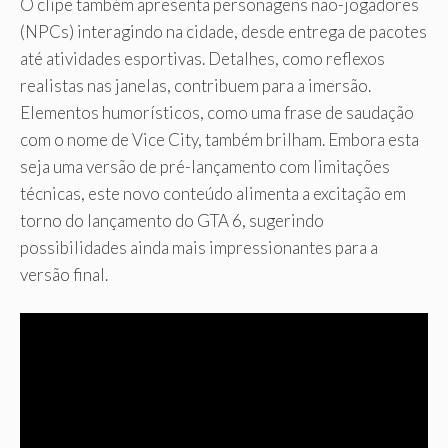
O clipe também apresenta personagens não-jogadores
(NPCs) interagindo na cidade, desde entrega de pacotes
até atividades esportivas. Detalhes, como reflexos
realistas nas janelas, contribuem para a imersão.
Elementos humorísticos, como uma frase de saudação
com o nome de Vice City, também brilham. Embora esta
seja uma versão de pré-lançamento com limitações
técnicas, este novo conteúdo alimenta a excitação em
torno do lançamento do GTA 6, sugerindo
possibilidades ainda mais impressionantes para a
versão final.