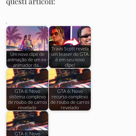
questi articoli:
.
Travis Scott revela
Um novo clipe de
um teaser do GTA
animação de um ex-
6 em seu novo
animador da…
clipe!
GTA 6: Novo
GTA 6: Novo
sistema complexo
recurso complexo
de roubo de carros
de roubo de carros
revelado
revelado
GTA 6: Novo