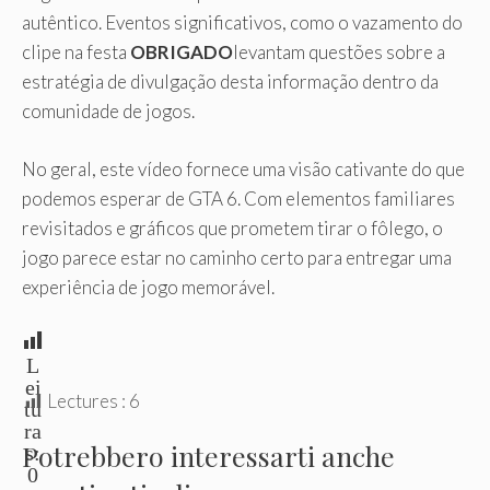
autêntico. Eventos significativos, como o vazamento do
clipe na festa
OBRIGADO
levantam questões sobre a
estratégia de divulgação desta informação dentro da
comunidade de jogos.
No geral, este vídeo fornece uma visão cativante do que
podemos esperar de GTA 6. Com elementos familiares
revisitados e gráficos que prometem tirar o fôlego, o
jogo parece estar no caminho certo para entregar uma
experiência de jogo memorável.
L
ei
Lectures :
6
tu
ra
Potrebbero interessarti anche
s:
0