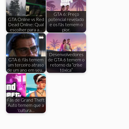
GTA 6: Preço
GTA Online vs Red
potencial revelado
Dead Online: Qual
e os fãs temem o
escolher para a…
pior.
Desenvolvedores
GTA 6: fãs temem
de GTA 6 temem o
um terceiro atraso
retorno da “crise
de um ano em seu…
tóxica”
Fãs de Grand Theft
Auto temem que a
'cultura…