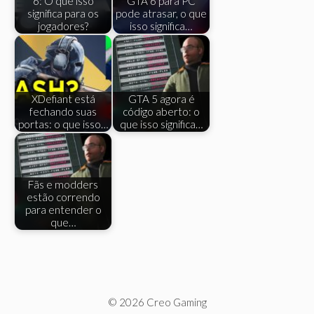
6: O que isso
GTA 6 para PC
significa para os
pode atrasar, o que
jogadores?
isso significa…
XDefiant está
GTA 5 agora é
fechando suas
código aberto: o
portas: o que isso…
que isso significa…
Fãs e modders
estão correndo
para entender o
que…
© 2026 Creo Gaming