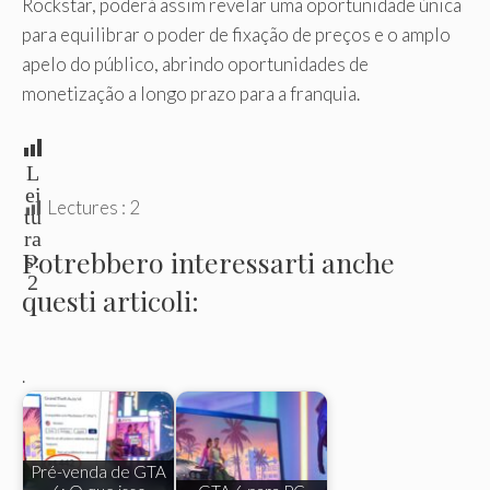
Rockstar, poderá assim revelar uma oportunidade única
para equilibrar o poder de fixação de preços e o amplo
apelo do público, abrindo oportunidades de
monetização a longo prazo para a franquia.
L
ei
Lectures :
2
tu
ra
Potrebbero interessarti anche
s:
2
questi articoli:
.
Pré-venda de GTA