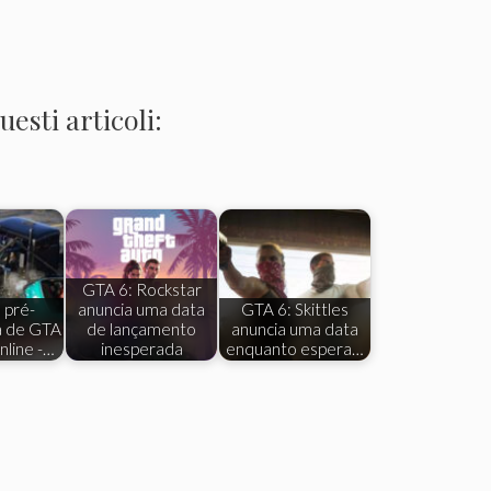
esti articoli:
GTA 6: Rockstar
 pré-
anuncia uma data
GTA 6: Skittles
 de GTA
de lançamento
anuncia uma data
nline -…
inesperada
enquanto espera…