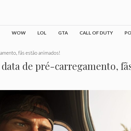
WOW
LOL
GTA
CALL OF DUTY
P
gamento, fãs estão animados!
 data de pré-carregamento, fã