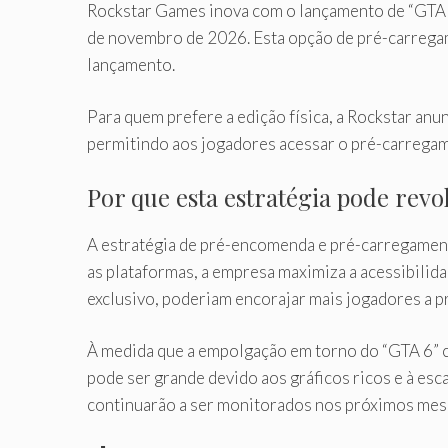
Rockstar Games inova com o lançamento de “GTA 6
de novembro de 2026. Esta opção de pré-carregam
lançamento.
Para quem prefere a edição física, a Rockstar an
permitindo aos jogadores acessar o pré-carregam
Por que esta estratégia pode rev
A estratégia de pré-encomenda e pré-carregament
as plataformas, a empresa maximiza a acessibilida
exclusivo, poderiam encorajar mais jogadores a 
À medida que a empolgação em torno do “GTA 6” c
pode ser grande devido aos gráficos ricos e à es
continuarão a ser monitorados nos próximos mes