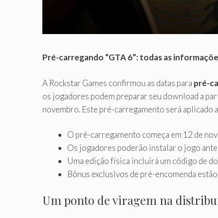
Pré-carregando “GTA 6”: todas as informaçõe
A Rockstar Games confirmou as datas para
pré-c
os jogadores podem preparar seu download a part
novembro. Este pré-carregamento será aplicado ao
O pré-carregamento começa em 12 de nove
Os jogadores poderão instalar o jogo ant
Uma edição física incluirá um código de d
Bônus exclusivos de pré-encomenda estão e
Um ponto de viragem na distribu