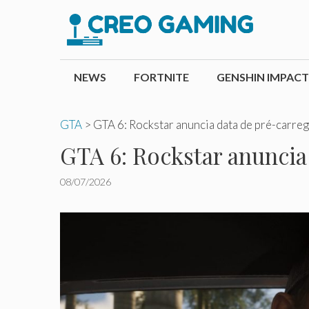
Pular
para
o
conteúdo
NEWS
FORTNITE
GENSHIN IMPACT
GTA
>
GTA 6: Rockstar anuncia data de pré-carre
GTA 6: Rockstar anuncia
08/07/2026