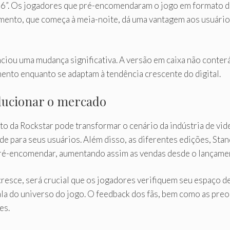
”. Os jogadores que pré-encomendaram o jogo em formato digi
ento, que começa à meia-noite, dá uma vantagem aos usuários
unciou uma mudança significativa. A versão em caixa não conte
ento enquanto se adaptam à tendência crescente do digital.
olucionar o mercado
o da Rockstar pode transformar o cenário da indústria de vi
de para seus usuários. Além disso, as diferentes edições, Sta
pré-encomendar, aumentando assim as vendas desde o lançame
resce, será crucial que os jogadores verifiquem seu espaço 
cala do universo do jogo. O feedback dos fãs, bem como as pr
es.