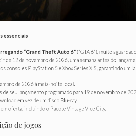
s essenciais
arregando “Grand Theft Auto 6”
(“GTA 6”), muito aguardado
ir de 12 de novembro de 2026, uma semana antes do lançamen
s consoles PlayStation 5 e Xbox Series X|S, garantindo um l
mbro de 2026 à meia-noite local.
es de seu lançamento programado para 19 de novembro de 202
ownload em vez de um disco Blu-ray.
m oferta, incluindo o Pacote Vintage Vice City.
ição de jogos