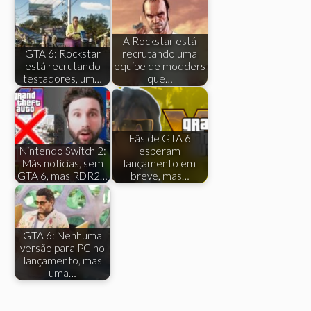
A Rockstar está
GTA 6: Rockstar
recrutando uma
está recrutando
equipe de modders
testadores, um…
que…
Fãs de GTA 6
Nintendo Switch 2:
esperam
Más notícias, sem
lançamento em
GTA 6, mas RDR2…
breve, mas…
GTA 6: Nenhuma
versão para PC no
lançamento, mas
uma…