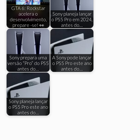
GTA 6: Rockstar
acelera o
Sony planeja lançar
desenvolvimento,
o PS5 Pro em 2024,
prepare -se! 👀
antes do…
Sony prepara uma
A Sony pode lançar
versão “Pro” do PS5
o PS5 Pro este ano
antes do…
antes do…
Sony planeja lançar
o PS5 Pro este ano
antes do…