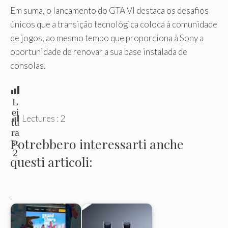
Em suma, o lançamento do GTA VI destaca os desafios
únicos que a transição tecnológica coloca à comunidade
de jogos, ao mesmo tempo que proporciona à Sony a
oportunidade de renovar a sua base instalada de
consolas.
L
ei
Lectures :
2
tu
ra
Potrebbero interessarti anche
s:
2
questi articoli:
.