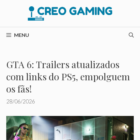
Pular
para
o
conteúdo
MENU
GTA 6: Trailers atualizados
com links do PS5, empolguem
os fãs!
28/06/2026