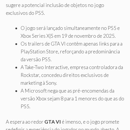
sugere a potencial inclusão de objetos no jogo
exclusivos do PS5.
O jogo será lançado simultaneamente no PS5 e
Xbox Series X|S em 19 de novembro de 2025.
Os trailers de GTA VI contêm apenas links para a
PlayStation Store, reforçando a predominância
da versão PS5.
A Take-Two Interactive, empresa controladora da
Rockstar, concedeu direitos exclusivos de
marketing à Sony.
A Microsoft nega que as pré-encomendas da
versão Xbox sejam 8 para 1 menores do que as do
PS5.
A espera ao redor
GTA VI
é imenso, e o jogo promete
redefinir a experiência do jogador no mundo aberto. A