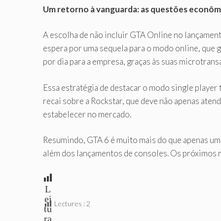
Um retorno à vanguarda: as questões econômi
A escolha de não incluir GTA Online no lançament
espera por uma sequela para o modo online, que g
por dia para a empresa, graças às suas microtran
Essa estratégia de destacar o modo single player
recai sobre a Rockstar, que deve não apenas ate
estabelecer no mercado.
Resumindo, GTA 6 é muito mais do que apenas um 
além dos lançamentos de consoles. Os próximos me
L
ei
Lectures :
2
tu
ra