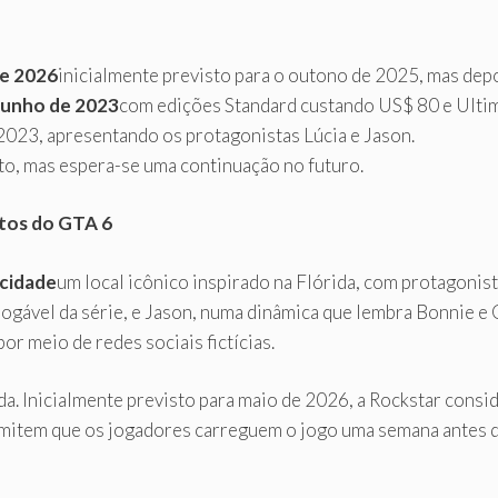
e 2026
inicialmente previsto para o outono de 2025, mas depo
junho de 2023
com edições Standard custando US$ 80 e Ulti
e 2023, apresentando os protagonistas Lúcia e Jason.
to, mas espera-se uma continuação no futuro.
ntos do GTA 6
-cidade
um local icônico inspirado na Flórida, com protagonis
 jogável da série, e Jason, numa dinâmica que lembra Bonnie e
r meio de redes sociais fictícias.
a. Inicialmente previsto para maio de 2026, a Rockstar consi
mitem que os jogadores carreguem o jogo uma semana antes d