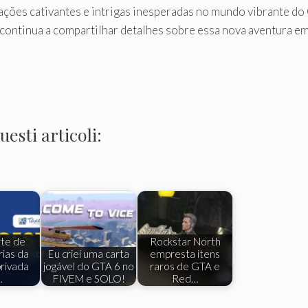
orações cativantes e intrigas inesperadas no mundo vibrante d
 continua a compartilhar detalhes sobre essa nova aventura e
esti articoli:
rte de
Rockstar North
ias da
Eu criei uma carta
empresta itens
rivada
jogável do GTA 6 no
raros de GTA e
…
FIVEM e SOLO!
Red…