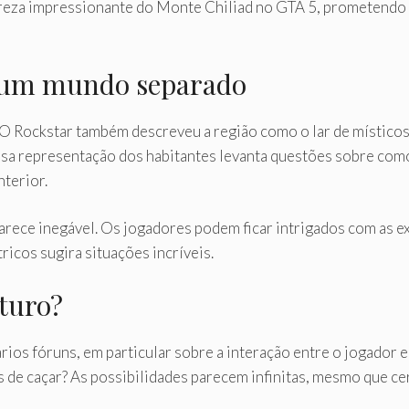
ureza impressionante do Monte Chiliad no GTA 5, prometendo
: um mundo separado
O Rockstar também descreveu a região como o lar de místicos 
ssa representação dos habitantes levanta questões sobre com
terior.
arece inegável. Os jogadores podem ficar intrigados com as ex
icos sugira situações incríveis.
turo?
ários fóruns, em particular sobre a interação entre o jogado
s de caçar? As possibilidades parecem infinitas, mesmo que 