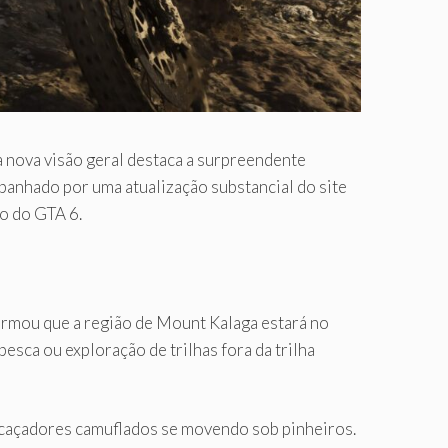
a nova visão geral destaca a surpreendente
panhado por uma atualização substancial do site
o do GTA 6.
irmou que a região de Mount Kalaga estará no
esca ou exploração de trilhas fora da trilha
e caçadores camuflados se movendo sob pinheiros.