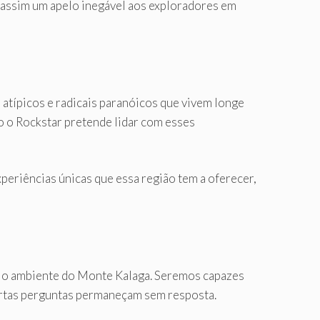
 assim um apelo inegável aos exploradores em
atípicos e radicais paranóicos que vivem longe
o o Rockstar pretende lidar com esses
periências únicas que essa região tem a oferecer,
r e o ambiente do Monte Kalaga. Seremos capazes
certas perguntas permaneçam sem resposta.