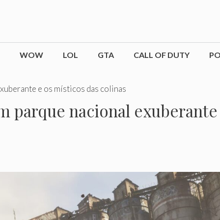
WOW
LOL
GTA
CALL OF DUTY
P
xuberante e os místicos das colinas
 parque nacional exuberante 