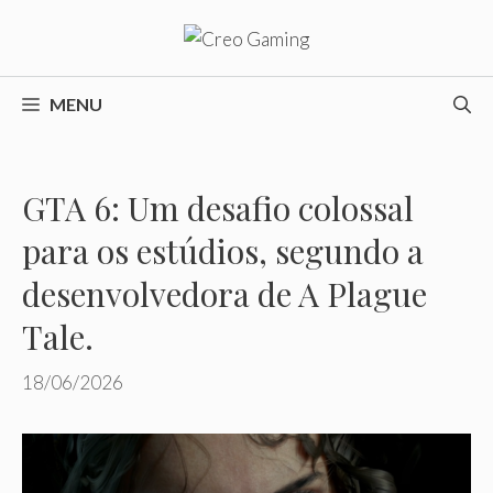
Pular
para
o
conteúdo
MENU
GTA 6: Um desafio colossal
para os estúdios, segundo a
desenvolvedora de A Plague
Tale.
18/06/2026