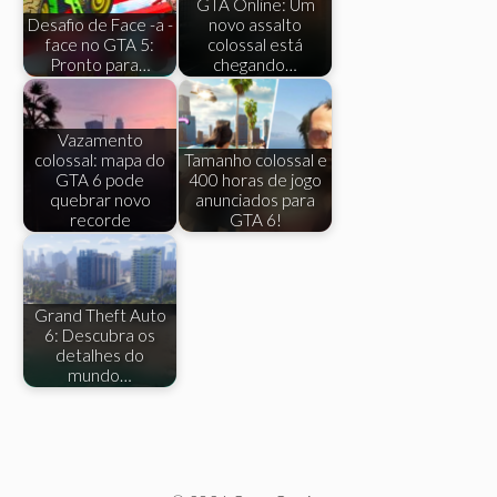
GTA Online: Um
Desafio de Face -a -
novo assalto
face no GTA 5:
colossal está
Pronto para…
chegando…
Vazamento
colossal: mapa do
Tamanho colossal e
GTA 6 pode
400 horas de jogo
quebrar novo
anunciados para
recorde
GTA 6!
Grand Theft Auto
6: Descubra os
detalhes do
mundo…