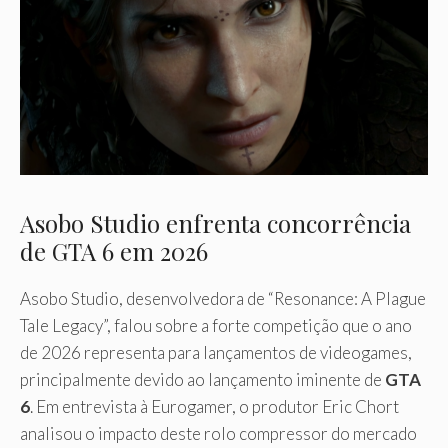
Asobo Studio enfrenta concorrência
de GTA 6 em 2026
Asobo Studio, desenvolvedora de “Resonance: A Plague
Tale Legacy”, falou sobre a forte competição que o ano
de 2026 representa para lançamentos de videogames,
principalmente devido ao lançamento iminente de
GTA
6
. Em entrevista à Eurogamer, o produtor Eric Chort
analisou o impacto deste rolo compressor do mercado