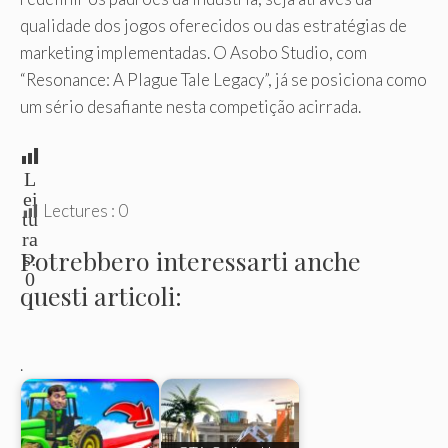
qualidade dos jogos oferecidos ou das estratégias de
marketing implementadas. O Asobo Studio, com
“Resonance: A Plague Tale Legacy”, já se posiciona como
um sério desafiante nesta competição acirrada.
L
ei
Lectures :
0
tu
ra
Potrebbero interessarti anche
s:
0
questi articoli:
.