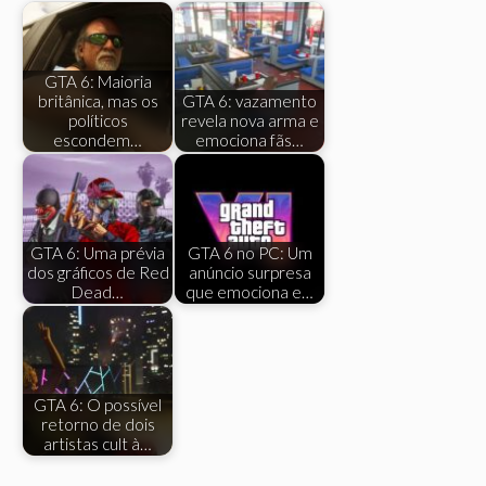
GTA 6: Maioria
britânica, mas os
GTA 6: vazamento
políticos
revela nova arma e
escondem…
emociona fãs…
GTA 6: Uma prévia
GTA 6 no PC: Um
dos gráficos de Red
anúncio surpresa
Dead…
que emociona e…
GTA 6: O possível
retorno de dois
artistas cult à…