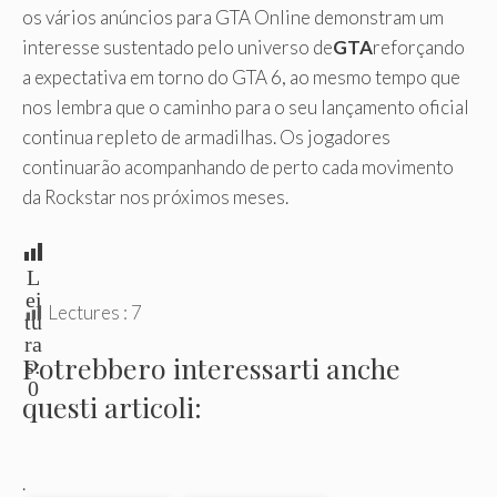
os vários anúncios para GTA Online demonstram um
interesse sustentado pelo universo de
GTA
reforçando
a expectativa em torno do GTA 6, ao mesmo tempo que
nos lembra que o caminho para o seu lançamento oficial
continua repleto de armadilhas. Os jogadores
continuarão acompanhando de perto cada movimento
da Rockstar nos próximos meses.
L
ei
Lectures :
7
tu
ra
Potrebbero interessarti anche
s:
0
questi articoli:
.