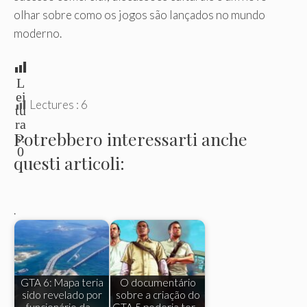
olhar sobre como os jogos são lançados no mundo
moderno.
L
ei
Lectures :
6
tu
ra
Potrebbero interessarti anche
s:
0
questi articoli:
.
GTA 6: Mapa teria
O documentário
sido revelado por
sobre a criação do