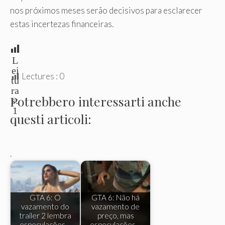
nos próximos meses serão decisivos para esclarecer
estas incertezas financeiras.
L
ei
Lectures :
0
tu
ra
Potrebbero interessarti anche
s:
1
questi articoli:
.
GTA 6: O
GTA 6: Não há
vazamento do
vazamento de
trailer 2 lembra
preço, mas
especulações…
especulações…