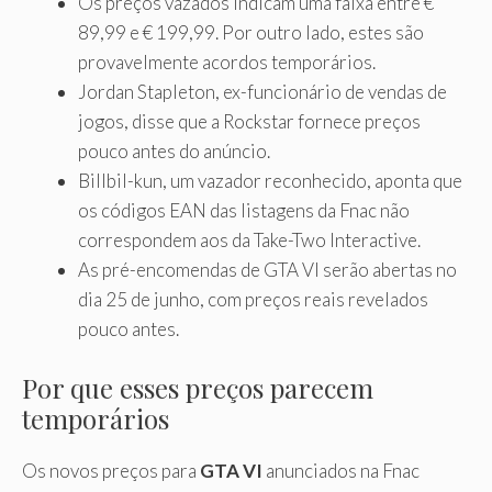
Os preços vazados indicam uma faixa entre €
89,99 e € 199,99. Por outro lado, estes são
provavelmente acordos temporários.
Jordan Stapleton, ex-funcionário de vendas de
jogos, disse que a Rockstar fornece preços
pouco antes do anúncio.
Billbil-kun, um vazador reconhecido, aponta que
os códigos EAN das listagens da Fnac não
correspondem aos da Take-Two Interactive.
As pré-encomendas de GTA VI serão abertas no
dia 25 de junho, com preços reais revelados
pouco antes.
Por que esses preços parecem
temporários
Os novos preços para
GTA VI
anunciados na Fnac