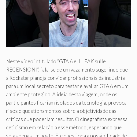
Neste vídeo intitulado “GTA 6 e il LEAK sulle
RECENSIONI”, fala-se de um vazamento sugerindo que
a Rockstar planeja convidar profissionais da indústria
para um local secreto para testar e avaliar GTA 6 em um
ambiente protegido. A ideia desta viagem, onde os
participantes ficariam isolados da tecnologia, provoca
risos e questionamentos sobre a objetividade das
críticas que poderiam resultar. O cinegrafista expressa
ceticismo em relação a esse método, esperando que
seja apenas um boato. Ele questiona a possibilidade de