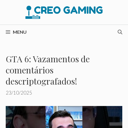
Pular
para
o
conteúdo
MENU
GTA 6: Vazamentos de
comentários
descriptografados!
23/10/2025