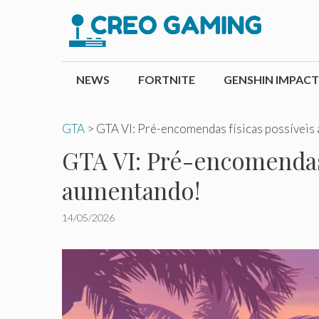
Pular
para
o
conteúdo
NEWS
FORTNITE
GENSHIN IMPACT
GTA
>
GTA VI: Pré-encomendas físicas possíveis 
GTA VI: Pré-encomendas f
aumentando!
14/05/2026