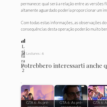
permanece: qual será a relação entre as versões 
altamente aguardado poderia proporcionar um imp
Com todas estas informações, as observações dos 
consequências desta operação poderão muito bem m
L
ei
Lectures :
6
tu
ra
Potrebbero interessarti anche qu
s:
2
.
GTA 6: As pré-
GTA 6: As pré-
GTA 6: A
encomendas
encomendas
encome