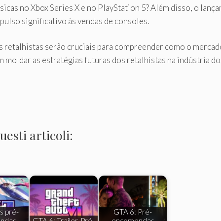
físicas no Xbox Series X e no PlayStation 5? Além disso, o la
ulso significativo às vendas de consoles.
retalhistas serão cruciais para compreender como o mercado e
oldar as estratégias futuras dos retalhistas na indústria do
esti articoli:
s pré-
GTA 6: Pré-
ndas
GTA 6: Trailer, Pré-
encomendas