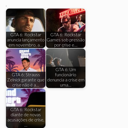
.
GTA 6: Rockstar
GTA 6: Rockstar
anuncia lançamento
Games sob pressão
em novembro, a…
por crise e…
GTA 6: Um
GTA 6: Strauss
funcionário
Zelnick garante que
denuncia a crise em
crise não é a…
uma…
GTA 6: Rockstar
diante de novas
acusações de crise,
…