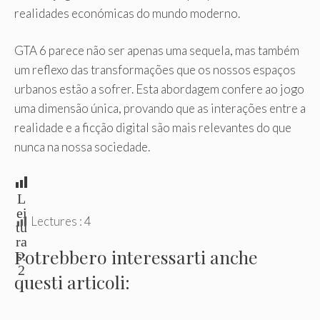
realidades económicas do mundo moderno.
GTA 6 parece não ser apenas uma sequela, mas também
um reflexo das transformações que os nossos espaços
urbanos estão a sofrer. Esta abordagem confere ao jogo
uma dimensão única, provando que as interações entre a
realidade e a ficção digital são mais relevantes do que
nunca na nossa sociedade.
L
ei
Lectures :
4
tu
ra
Potrebbero interessarti anche
s:
2
questi articoli: