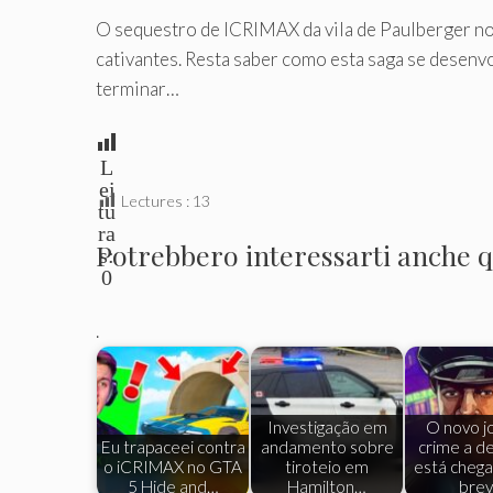
O sequestro de ICRIMAX da vila de Paulberger n
cativantes. Resta saber como esta saga se desenv
terminar…
L
ei
Lectures :
13
tu
ra
Potrebbero interessarti anche qu
s:
0
.
Investigação em
O novo j
Eu trapaceei contra
andamento sobre
crime a de
o iCRIMAX no GTA
tiroteio em
está cheg
5 Hide and…
Hamilton…
bre