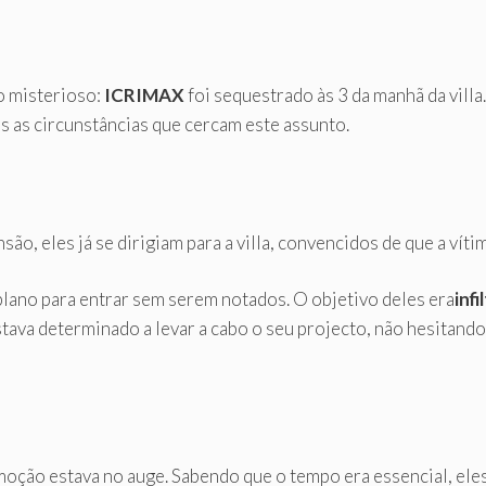
o misterioso:
ICRIMAX
foi sequestrado às 3 da manhã da villa
as circunstâncias que cercam este assunto.
o, eles já se dirigiam para a villa, convencidos de que a vít
lano para entrar sem serem notados. O objetivo deles era
infi
tava determinado a levar a cabo o seu projecto, não hesitand
moção estava no auge. Sabendo que o tempo era essencial, ele