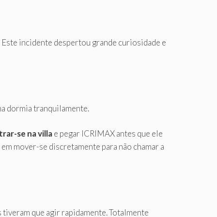
. Este incidente despertou grande curiosidade e
ima dormia tranquilamente.
ltrar-se na villa
e pegar ICRIMAX antes que ele
o em mover-se discretamente para não chamar a
s tiveram que agir rapidamente. Totalmente