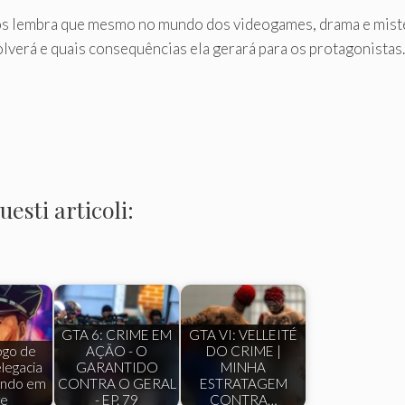
os lembra que mesmo no mundo dos videogames, drama e mistér
olverá e quais consequências ela gerará para os protagonista
esti articoli:
GTA 6: CRIME EM
GTA VI: VELLEITÉ
ogo de
AÇÃO - O
DO CRIME |
legacia
GARANTIDO
MINHA
ando em
CONTRA O GERAL
ESTRATAGEM
ve
- EP. 79
CONTRA…