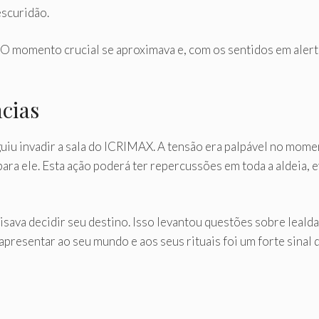
escuridão.
O momento crucial se aproximava e, com os sentidos em alert
cias
u invadir a sala do ICRIMAX. A tensão era palpável no momen
 para ele. Esta ação poderá ter repercussões em toda a aldei
ava decidir seu destino. Isso levantou questões sobre lealdad
o apresentar ao seu mundo e aos seus rituais foi um forte sina