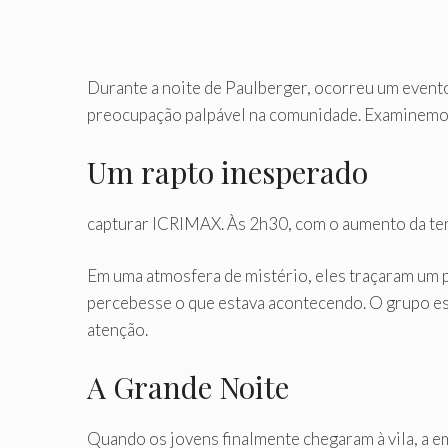
Durante a noite de Paulberger, ocorreu um event
preocupação palpável na comunidade. Examinemos 
Um rapto inesperado
capturar ICRIMAX. Às 2h30, com o aumento da tensã
Em uma atmosfera de mistério, eles traçaram um p
percebesse o que estava acontecendo. O grupo es
atenção.
A Grande Noite
Quando os jovens finalmente chegaram à vila, a e