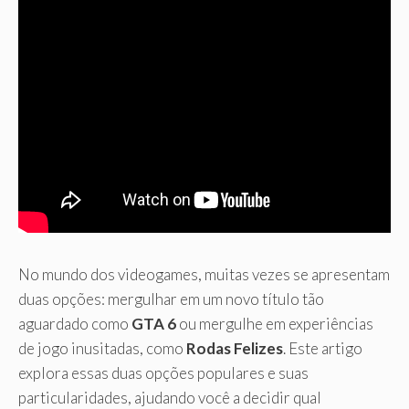
No mundo dos videogames, muitas vezes se apresentam
duas opções: mergulhar em um novo título tão
aguardado como
GTA 6
ou mergulhe em experiências
de jogo inusitadas, como
Rodas Felizes
. Este artigo
explora essas duas opções populares e suas
particularidades, ajudando você a decidir qual