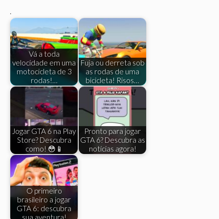
.
Vá a toda
velocidade em uma
Fuja ou derreta sob
motocicleta de 3
as rodas de uma
rodas!…
bicicleta! Risos…
Jogar GTA 6 na Play
Pronto para jogar
Store? Descubra
GTA 6? Descubra as
como! 😳📱
notícias agora!
O primeiro
brasileiro a jogar
GTA 6: descubra
sua aventura!