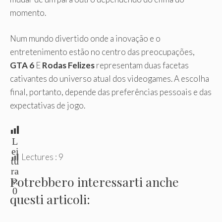
momento.
Num mundo divertido onde a inovação e o
entretenimento estão no centro das preocupações,
GTA 6
E
Rodas Felizes
representam duas facetas
cativantes do universo atual dos videogames. A escolha
final, portanto, depende das preferências pessoais e das
expectativas de jogo.
L
ei
Lectures :
9
tu
ra
Potrebbero interessarti anche
s:
0
questi articoli: