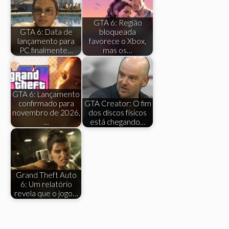
GTA 6: Região
GTA 6: Data de
bloqueada
lançamento para
favorece o Xbox,
PC finalmente…
mas os…
GTA 6: Lançamento
confirmado para
GTA Creator: O fim
novembro de 2026,
dos discos físicos
…
está chegando…
Grand Theft Auto
6: Um relatório
revela que o jogo…