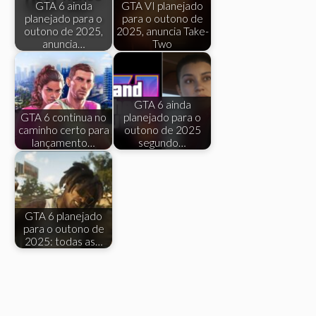
GTA 6 ainda
GTA VI planejado
planejado para o
para o outono de
outono de 2025,
2025, anuncia Take-
anuncia…
Two
GTA 6 ainda
GTA 6 continua no
planejado para o
caminho certo para
outono de 2025
lançamento…
segundo…
GTA 6 planejado
para o outono de
2025: todas as…