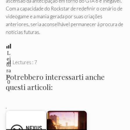
ascensão da antecipação em torno do GTA 6 é inegável.
Com a capacidade do Rockstar de redefinir o cenário de
videogame e a mania gerada por suas criações
anteriores, seria aconselhável permanecer à procura de
notícias futuras.
L
ei
Lectures :
7
tu
ra
Potrebbero interessarti anche
s:
0
questi articoli:
.