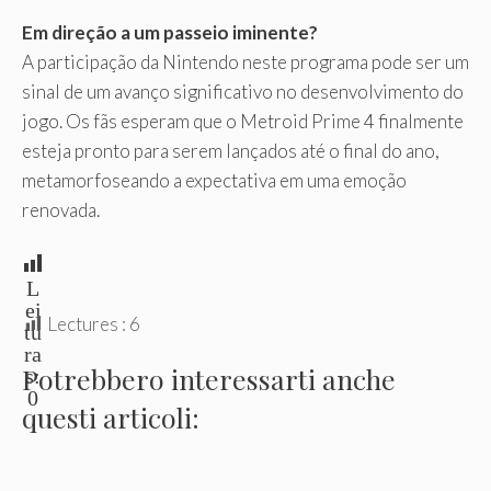
Em direção a um passeio iminente?
A participação da Nintendo neste programa pode ser um
sinal de um avanço significativo no desenvolvimento do
jogo. Os fãs esperam que o Metroid Prime 4 finalmente
esteja pronto para serem lançados até o final do ano,
metamorfoseando a expectativa em uma emoção
renovada.
L
ei
Lectures :
6
tu
ra
Potrebbero interessarti anche
s:
0
questi articoli: