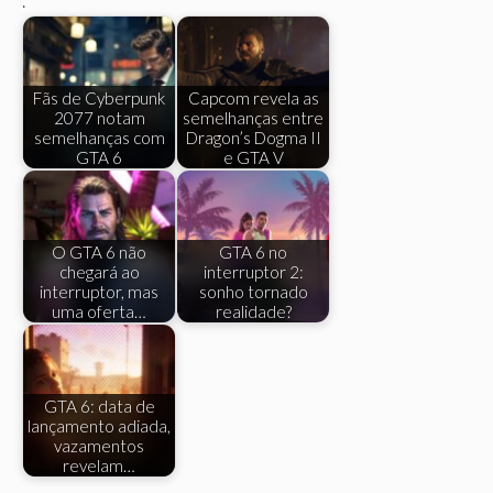
.
Fãs de Cyberpunk
Capcom revela as
2077 notam
semelhanças entre
semelhanças com
Dragon’s Dogma II
GTA 6
e GTA V
O GTA 6 não
GTA 6 no
chegará ao
interruptor 2:
interruptor, mas
sonho tornado
uma oferta…
realidade?
GTA 6: data de
lançamento adiada,
vazamentos
revelam…