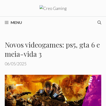
Pular
para
o
conteúdo
MENU
Novos videogames: ps5, gta 6 e
meia-vida 3
06/05/2025