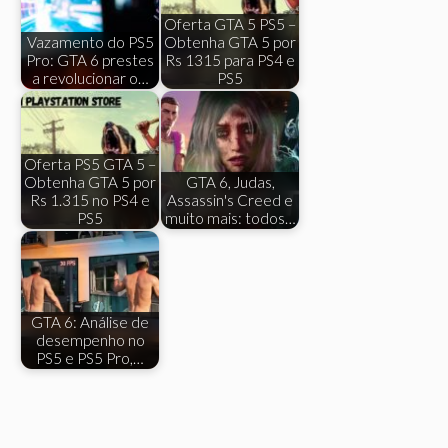
Oferta GTA 5 PS5 –
Vazamento do PS5
Obtenha GTA 5 por
Pro: GTA 6 prestes
Rs 1315 para PS4 e
a revolucionar o…
PS5
Oferta PS5 GTA 5 –
Obtenha GTA 5 por
GTA 6, Judas,
Rs 1.315 no PS4 e
Assassin's Creed e
PS5
muito mais: todos…
GTA 6: Análise de
desempenho no
PS5 e PS5 Pro,…