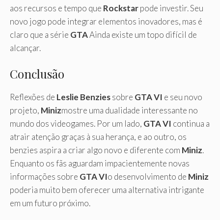
aos recursos e tempo que
Rockstar
pode investir. Seu
novo jogo pode integrar elementos inovadores, mas é
claro que a série
GTA
Ainda existe um topo difícil de
alcançar.
Conclusão
Reflexões de
Leslie Benzies
sobre
GTA VI
e seu novo
projeto,
Miniz
mostre uma dualidade interessante no
mundo dos videogames. Por um lado,
GTA VI
continua a
atrair atenção graças à sua herança, e ao outro, os
benzies aspira a criar algo novo e diferente com
Miniz
.
Enquanto os fãs aguardam impacientemente novas
informações sobre
GTA VI
o desenvolvimento de
Miniz
poderia muito bem oferecer uma alternativa intrigante
em um futuro próximo.