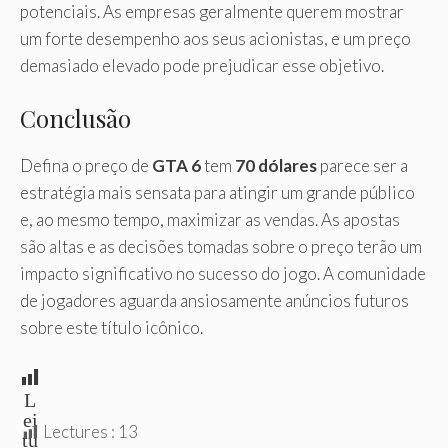
potenciais. As empresas geralmente querem mostrar
um forte desempenho aos seus acionistas, e um preço
demasiado elevado pode prejudicar esse objetivo.
Conclusão
Defina o preço de
GTA 6
tem
70 dólares
parece ser a
estratégia mais sensata para atingir um grande público
e, ao mesmo tempo, maximizar as vendas. As apostas
são altas e as decisões tomadas sobre o preço terão um
impacto significativo no sucesso do jogo. A comunidade
de jogadores aguarda ansiosamente anúncios futuros
sobre este título icônico.
L
ei
Lectures :
13
tu