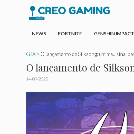
Pular
para
o
conteúdo
NEWS
FORTNITE
GENSHIN IMPACT
GTA
>
O lançamento de Silksong: um mau sinal pa
O lançamento de Silkson
14/09/2025