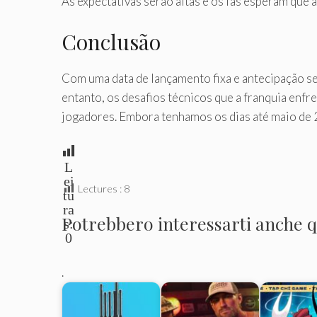
As expectativas serão altas e os fãs esperam que 
Conclusão
Com uma data de lançamento fixa e antecipação 
entanto, os desafios técnicos que a franquia enf
jogadores. Embora tenhamos os dias até maio de 
L
ei
Lectures :
8
tu
ra
Potrebbero interessarti anche qu
s:
0
.