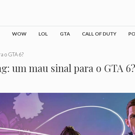
WOW
LOL
GTA
CALL OF DUTY
P
ra o GTA 6?
g: um mau sinal para o GTA 6