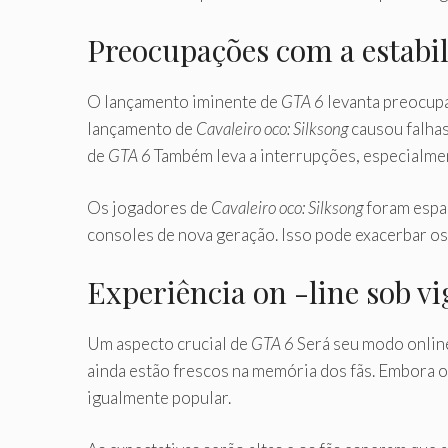
Preocupações com a estabi
O lançamento iminente de
GTA 6
levanta preocupa
lançamento de
Cavaleiro oco: Silksong
causou falhas
de
GTA 6
Também leva a interrupções, especialmen
Os jogadores de
Cavaleiro oco: Silksong
foram espa
consoles de nova geração. Isso pode exacerbar os
Experiência on -line sob vig
Um aspecto crucial de
GTA 6
Será seu modo online
ainda estão frescos na memória dos fãs. Embora o
igualmente popular.