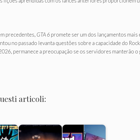
as lições aprendidas com os lances anteriores proporcionem um
sem precedentes,
GTA 6
promete ser um dos lançamentos mais 
rentou no passado levanta questões sobre a capacidade do Roc
2026, permanece a preocupação se os servidores manterão o 
esti articoli: