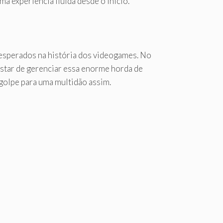
a experiência fluida desde o início.
esperados na história dos videogames. No
kstar de gerenciar essa enorme horda de
golpe para uma multidão assim.