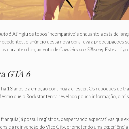
Auto 6
Atingiu os topos incomparáveis ​​enquanto a data de la
ecedentes, o anúncio dessa nova obra leva a preocupações s
das durante o lançamento de
Cavaleiro oco: Silksong
. Este artig
ra
GTA 6
 há 13 anos e a emoção continua a crescer. Os reboques de tra
esmo que o Rockstar tenha revelado pouca informação, o mist
 franquia já possui registros, despertando expectativas que 
ens e a reinvenção do Vice City, prometendo uma experiência 