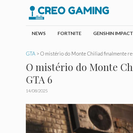
Pular
para
o
conteúdo
NEWS
FORTNITE
GENSHIN IMPACT
GTA
>
O mistério do Monte Chiliad finalmente re
O mistério do Monte Chi
GTA 6
14/08/2025