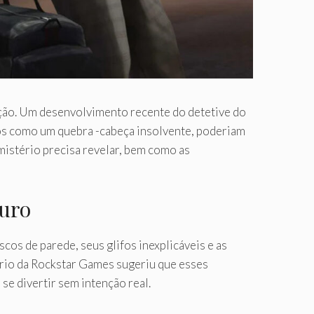
ção. Um desenvolvimento recente do detetive do
os como um quebra -cabeça insolvente, poderiam
mistério precisa revelar, bem como as
ouro
cos de parede, seus glifos inexplicáveis e as
ário da Rockstar Games sugeriu que esses
e divertir sem intenção real.