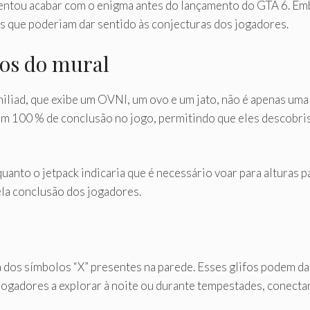
ntou acabar com o enigma antes do lançamento do GTA 6. Emb
s que poderiam dar sentido às conjecturas dos jogadores.
los do mural
iliad, que exibe um OVNI, um ovo e um jato, não é apenas um
irem 100 % de conclusão no jogo, permitindo que eles descob
uanto o jetpack indicaria que é necessário voar para alturas 
ela conclusão dos jogadores.
 dos símbolos “X” presentes na parede. Esses glifos podem d
 jogadores a explorar à noite ou durante tempestades, conect