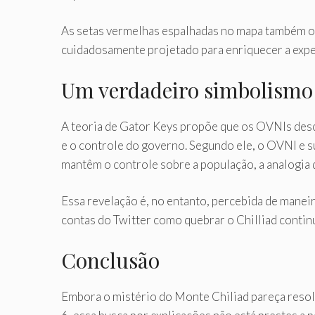
As setas vermelhas espalhadas no mapa também or
cuidadosamente projetado para enriquecer a expe
Um verdadeiro simbolismo 
A teoria de Gator Keys propõe que os OVNIs des
e o controle do governo. Segundo ele, o OVNI e s
mantêm o controle sobre a população, a analogia 
Essa revelação é, no entanto, percebida de manei
contas do Twitter como quebrar o Chilliad contin
Conclusão
Embora o mistério do Monte Chiliad pareça resol