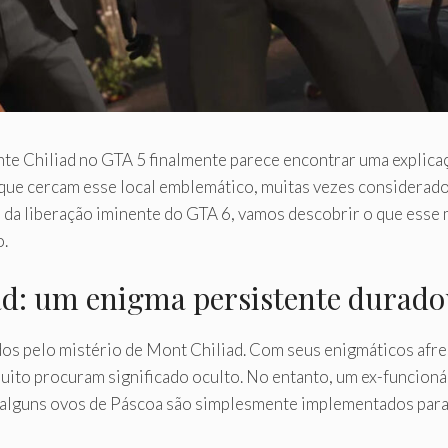
te Chiliad no GTA 5 finalmente parece encontrar uma explica
que cercam esse local emblemático, muitas vezes considerad
s da liberação iminente do GTA 6, vamos descobrir o que esse 
o.
ad: um enigma persistente durad
os pelo mistério de Mont Chiliad. Com seus enigmáticos afres
muito procuram significado oculto. No entanto, um ex-funcion
alguns ovos de Páscoa são simplesmente implementados para s