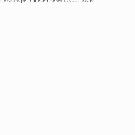
ões, e os fãs permanecem sedentos por novas