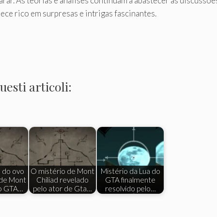
parar. As teorias e análises continuam a abastecer as discuss
e rico em surpresas e intrigas fascinantes.
esti articoli:
 do ovo
O mistério de Mont
Mistério da Lua do
 de Mont
Chiliad revelado
GTA finalmente
no GTA…
pelo ator de Gta…
resolvido pelo…