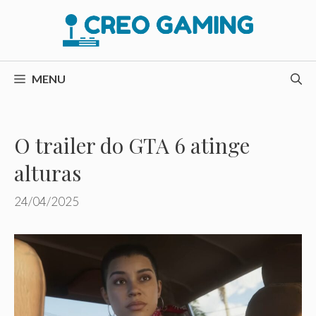
Pular
para
o
conteúdo
MENU
O trailer do GTA 6 atinge
alturas
24/04/2025